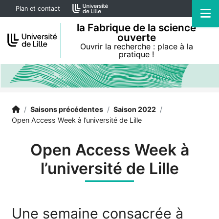
Accéder au menu principal
Accéder au contenu
Plan et contact
M
la Fabrique de la science
ouverte
Ouvrir la recherche : place à la
pratique !
Accueil
Accueil
/
Saisons précédentes
/
Saison 2022
/
Open Access Week à l’université de Lille
Open Access Week à
l’université de Lille
Une semaine consacrée à