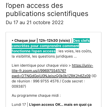
l’open access des
publications scientifiques
Du 17 au 21 octobre 2022
▪ Chaque jour | 12h-12h30 (visio)
|
Des clefs
concrètes pour
comprendre comment
fonctionne l’open access
: les voies, les coûts,
la visibilité, les questions juridiques …
Lien identique pour chaque visio >
https://univ-
lille-fr.zoom.us/j/99697554576?
pwd=OTNGdGpjU0NJeiszQ0k0b1ZRK2h6Zz09
(ID
de réunion : 996 9755 4576 / Code secret :
009387)
Au programme chaque midi :
Lundi 17 |
L’open access OK… mais en quoi ça