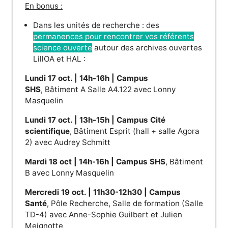
En bonus :
Dans les unités de recherche : des
permanences pour rencontrer vos référents
science ouverte
autour des archives ouvertes
LillOA et HAL :
Lundi 17 oct. | 14h-16h | Campus
SHS
, Bâtiment A Salle A4.122 avec Lonny
Masquelin
Lundi 17 oct. | 13h-15h | Campus Cité
scientifique
, Bâtiment Esprit (hall + salle Agora
2) avec Audrey Schmitt
Mardi 18 oct | 14h-16h | Campus SHS
, Bâtiment
B avec Lonny Masquelin
Mercredi 19 oct. | 11h30-12h30 | Campus
Santé
, Pôle Recherche, Salle de formation (Salle
TD-4) avec Anne-Sophie Guilbert et Julien
Meignotte