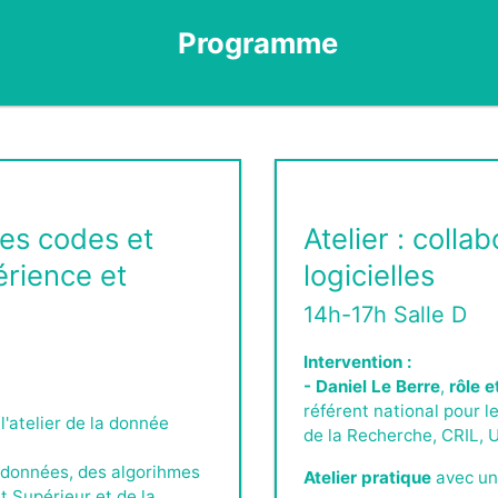
Programme
des codes et
Atelier : colla
périence et
logicielles
14h-17h Salle D
Intervention :
- Daniel Le Berre
,
rôle e
référent national pour l
l'atelier de la donnée
de la Recherche, CRIL, U
s données, des algorihmes
Atelier pratique
avec une
t Supérieur et de la