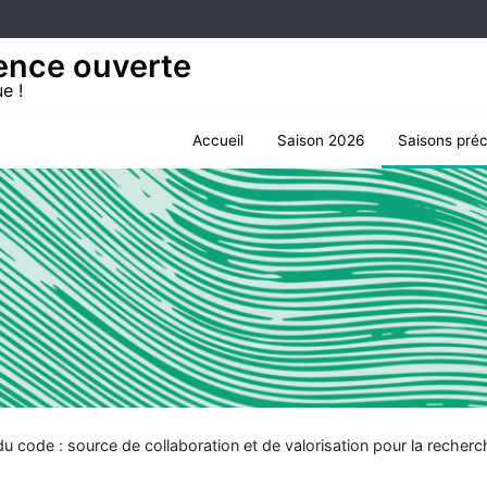
ience ouverte
e !
Ouvrir le sous menu de Sais
Ouvrir le so
Accueil
Saison 2026
Saisons pré
u code : source de collaboration et de valorisation pour la recherc