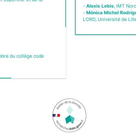
-
Alexis Lebis
, IMT Nor
-
Mónica Michel Rodrig
LORD, Université de Lill
embre du collège code