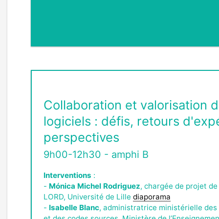
Collaboration et valorisation 
logiciels : défis, retours d'ex
perspectives
9h00-12h30 - amphi B
Interventions
:
-
Mónica Michel Rodriguez
, chargée de projet de 
LORD, Université de Lille
diaporama
-
Isabelle Blanc
, administratrice ministérielle de
et des codes sources, Ministère de l’Enseignemen