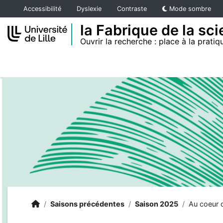
Accéder au menu principal
Accéder au contenu
Accessibilité
Dyslexie
Contraste
Mode sombre
la Fabrique de la sc
Ouvrir la recherche : place à la pratiqu
Accueil
Accueil
/
Saisons précédentes
/
Saison 2025
/
Au coeur d