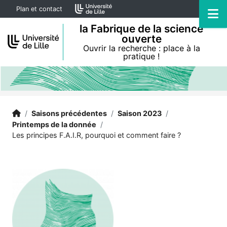
Accéder au menu principal
Accéder au contenu
Plan et contact
M
la Fabrique de la science
ouverte
Ouvrir la recherche : place à la
pratique !
Accueil
Accueil
/
Saisons précédentes
/
Saison 2023
/
Printemps de la donnée
/
Les principes F.A.I.R, pourquoi et comment faire ?