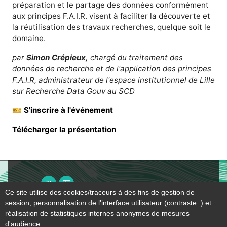
préparation et le partage des données conformément
aux principes F.A.I.R. visent à faciliter la découverte et
la réutilisation des travaux recherches, quelque soit le
domaine.
par
Simon Crépieux,
chargé du traitement des
données de recherche et de l'application des principes
F.A.I.R, administrateur de l'espace institutionnel de Lille
sur Recherche Data Gouv au SCD
🎫
S'inscrire à l'événement
Télécharger la présentation
X ( nouvelle fenêtre)
Page pro ( nouvelle fenêtre)
Ce site utilise des cookies/traceurs à des fins de gestion de
Plan du
Mentions
Plan et
session, personnalisation de l'interface utilisateur (contraste..) et
Accessibilité
site
légales
contact
réalisation de statistiques internes anonymes de mesures
d'audience.